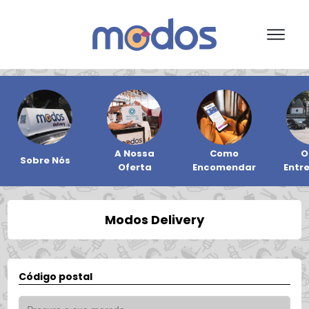
A Nossa
Como
O
Sobre Nós
Oferta
Encomendar
Entr
Modos Delivery
Código postal